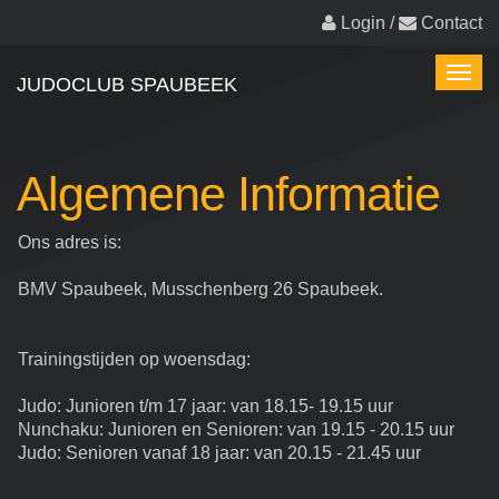
Overslaan
Login
/
Contact
en
naar
Toggl
de
JUDOCLUB SPAUBEEK
naviga
inhoud
gaan
Algemene Informatie
Ons adres is:
BMV Spaubeek, Musschenberg 26 Spaubeek.
Trainingstijden op woensdag:
Judo: Junioren t/m 17 jaar: van 18.15- 19.15 uur
Nunchaku: Junioren en Senioren: van 19.15 - 20.15 uur
Judo: Senioren vanaf 18 jaar: van 20.15 - 21.45 uur