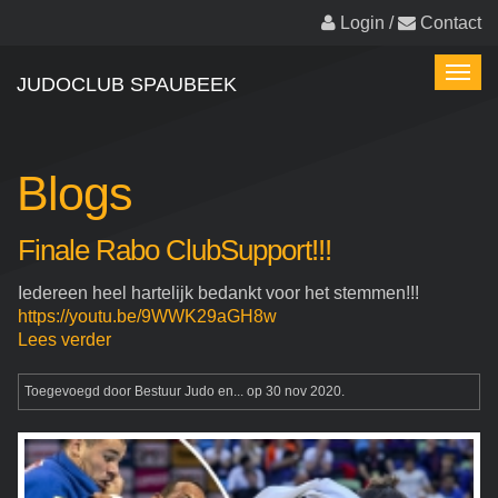
Overslaan
Login
/
Contact
en
naar
Toggl
de
JUDOCLUB SPAUBEEK
naviga
inhoud
gaan
Blogs
Finale Rabo ClubSupport!!!
Iedereen heel hartelijk bedankt voor het stemmen!!!
https://youtu.be/9WWK29aGH8w
Lees verder
Toegevoegd door
Bestuur Judo en...
op 30 nov 2020.