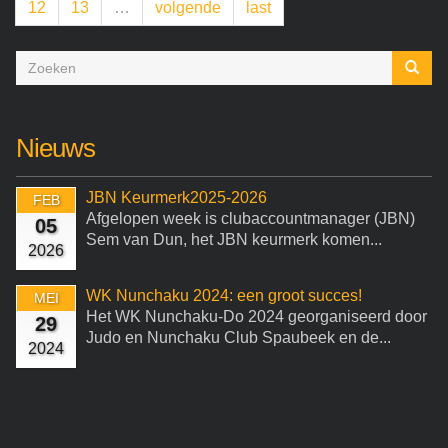
12
13
…
volgende
last
Zoekveld
Zoeken
Nieuws
JBN Keurmerk2025-2026
FEB
Afgelopen week is clubaccountmanager (JBN)
05
Sem van Dun, het JBN keurmerk komen...
2026
WK Nunchaku 2024: een groot succes!
MEI
Het WK Nunchaku-Do 2024 georganiseerd door
29
Judo en Nunchaku Club Spaubeek en de...
2024