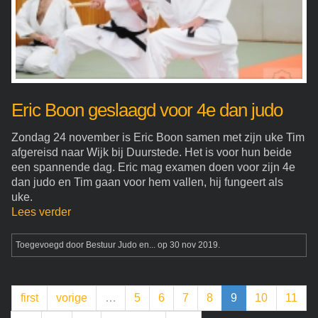
Eric Boon geslaagd voor 4e dan judo
Zondag 24 november is Eric Boon samen met zijn uke Tim
afgereisd naar Wijk bij Duurstede. Het is voor hun beide
een spannende dag. Eric mag examen doen voor zijn 4e
dan judo en Tim gaan voor hem vallen, hij fungeert als
uke.
Lees verder
Toegevoegd door
Bestuur Judo en...
op 30 nov 2019.
first
vorige
…
5
6
7
8
9
10
11